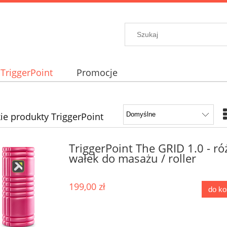
TriggerPoint
Promocje
ie produkty TriggerPoint
TriggerPoint The GRID 1.0 - r
wałek do masażu / roller
199,00 zł
do k