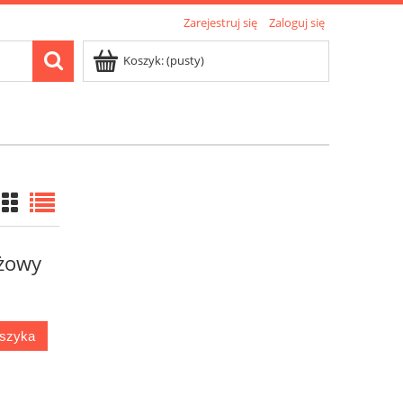
Zarejestruj się
Zaloguj się
Koszyk:
(pusty)
óżowy
oszyka